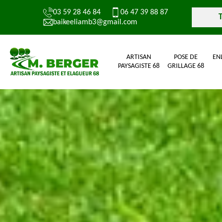
03 59 28 46 84
06 47 39 88 87
baikeeliamb3@gmail.com
ARTISAN
POSE DE
EN
PAYSAGISTE 68
GRILLAGE 68