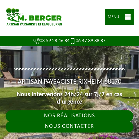
MENU
03 59 28 46 84
06 47 39 88 87
ARTISAN PAYSAGISTE RIXHEIM 68170
Nous intervenons 24h/24 sur 7j/7 en cas
d'urgence
NOS RÉALISATIONS
NOUS CONTACTER