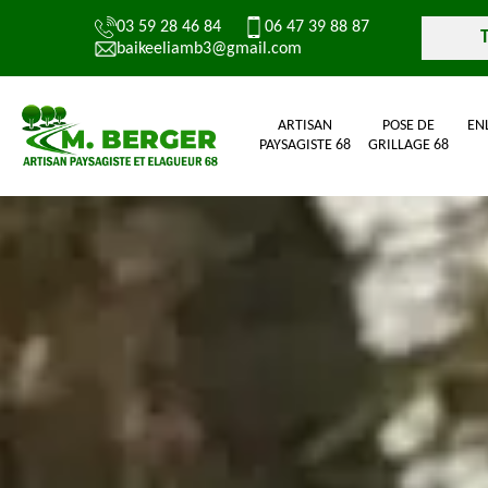
03 59 28 46 84
06 47 39 88 87
baikeeliamb3@gmail.com
ARTISAN
POSE DE
EN
PAYSAGISTE 68
GRILLAGE 68