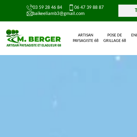
03 59 28 46 84
06 47 39 88 87
baikeeliamb3@gmail.com
ARTISAN
POSE DE
EN
PAYSAGISTE 68
GRILLAGE 68