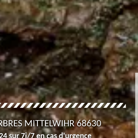
RBRES MITTELWIHR 68630
4 sur 7j/7 en cas d'urgence