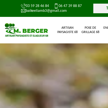
03 59 28 46 84
06 47 39 88 87
baikeeliamb3@gmail.com
ARTISAN
POSE DE
EN
PAYSAGISTE 68
GRILLAGE 68