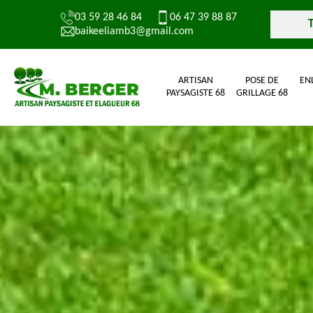
03 59 28 46 84
06 47 39 88 87
baikeeliamb3@gmail.com
ARTISAN
POSE DE
EN
PAYSAGISTE 68
GRILLAGE 68