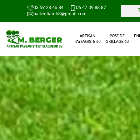
03 59 28 46 84
06 47 39 88 87
baikeeliamb3@gmail.com
ARTISAN
POSE DE
EN
PAYSAGISTE 68
GRILLAGE 68