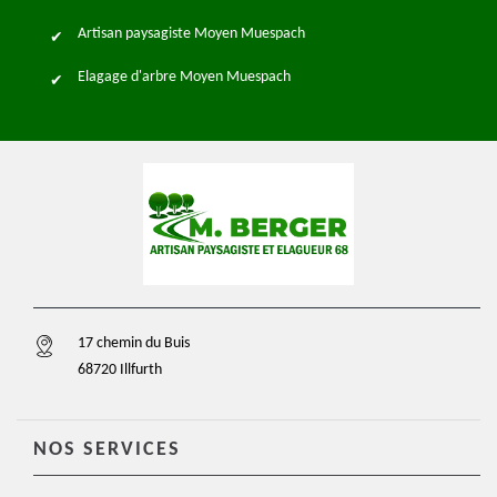
Artisan paysagiste Moyen Muespach
Elagage d'arbre Moyen Muespach
17 chemin du Buis
68720 Illfurth
NOS SERVICES