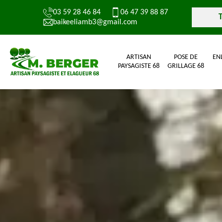
03 59 28 46 84
06 47 39 88 87
baikeeliamb3@gmail.com
ARTISAN
POSE DE
EN
PAYSAGISTE 68
GRILLAGE 68