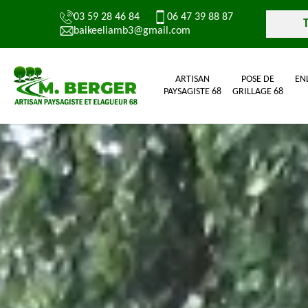
03 59 28 46 84
06 47 39 88 87
baikeeliamb3@gmail.com
ARTISAN
POSE DE
EN
PAYSAGISTE 68
GRILLAGE 68