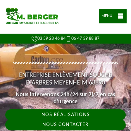
MENU
03 59 28 46 84
06 47 39 88 87
ENTREPRISE ENLÈVEMENT SOUCHE
D'ARBRES MEYENHEIM 68890
Nous intervenons 24h/24 sur 7j/7 en cas
d'urgence
NOS RÉALISATIONS
NOUS CONTACTER