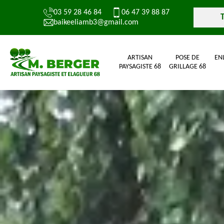
03 59 28 46 84
06 47 39 88 87
baikeeliamb3@gmail.com
ARTISAN
POSE DE
EN
PAYSAGISTE 68
GRILLAGE 68