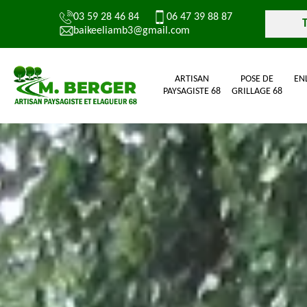
03 59 28 46 84
06 47 39 88 87
baikeeliamb3@gmail.com
ARTISAN
POSE DE
EN
PAYSAGISTE 68
GRILLAGE 68