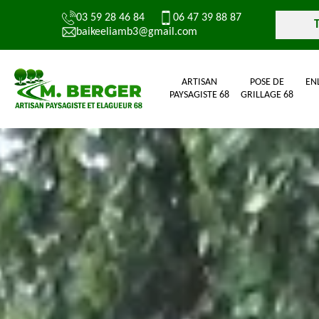
03 59 28 46 84
06 47 39 88 87
baikeeliamb3@gmail.com
ARTISAN
POSE DE
EN
PAYSAGISTE 68
GRILLAGE 68