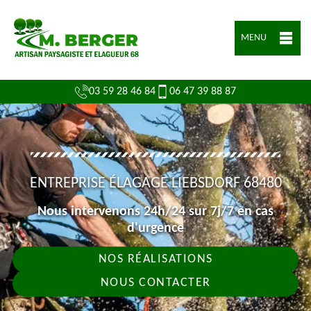
MENU
03 59 28 46 84
06 47 39 88 87
ENTREPRISE ÉLAGAGE LIEBSDORF 68480
Nous intervenons 24h/24 sur 7j/7 en cas
d'urgence
NOS RÉALISATIONS
NOUS CONTACTER