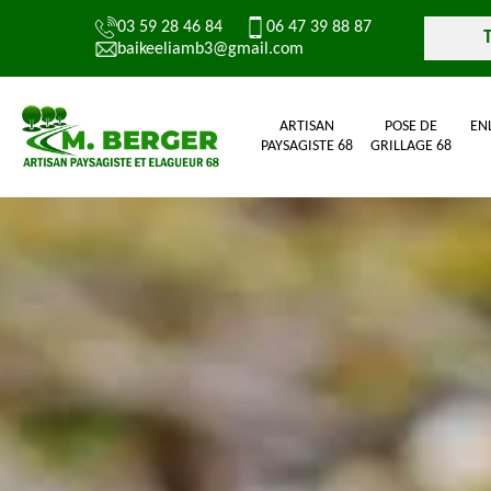
03 59 28 46 84
06 47 39 88 87
baikeeliamb3@gmail.com
ARTISAN
POSE DE
EN
PAYSAGISTE 68
GRILLAGE 68