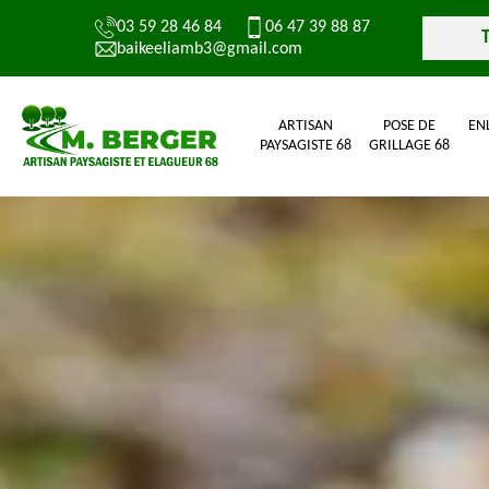
03 59 28 46 84
06 47 39 88 87
baikeeliamb3@gmail.com
ARTISAN
POSE DE
EN
PAYSAGISTE 68
GRILLAGE 68