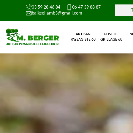
03 59 28 46 84
06 47 39 88 87
baikeeliamb3@gmail.com
ARTISAN
POSE DE
EN
PAYSAGISTE 68
GRILLAGE 68