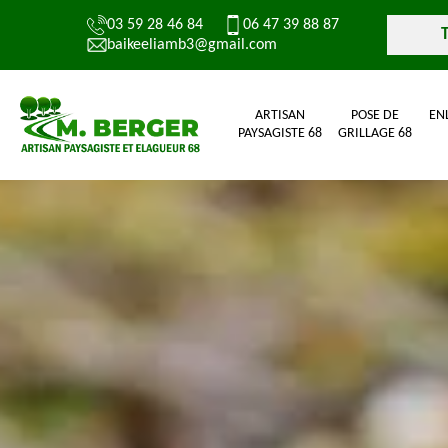
03 59 28 46 84
06 47 39 88 87
baikeeliamb3@gmail.com
ARTISAN
POSE DE
EN
PAYSAGISTE 68
GRILLAGE 68