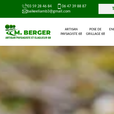
03 59 28 46 84
06 47 39 88 87
baikeeliamb3@gmail.com
ARTISAN
POSE DE
EN
PAYSAGISTE 68
GRILLAGE 68