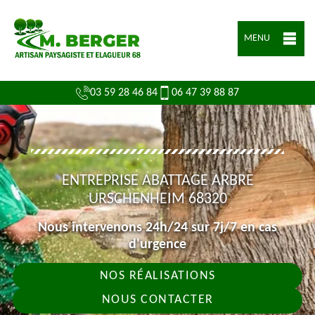
MENU
03 59 28 46 84
06 47 39 88 87
ENTREPRISE ABATTAGE ARBRE
URSCHENHEIM 68320
Nous intervenons 24h/24 sur 7j/7 en cas
d'urgence
NOS RÉALISATIONS
NOUS CONTACTER